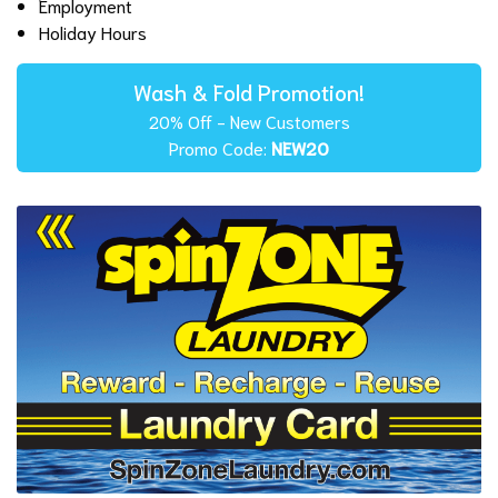
Employment
Holiday Hours
Wash & Fold Promotion!
20% Off - New Customers
Promo Code:
NEW20